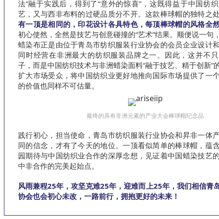
法“融于实践后，得到了“意外的惊喜”，这既得益于中国纺
艺，又与西非布料的过硬品质分不开。这款棒球帽的独特之
有一顶是相同的，印花设计各具特色，每顶棒球帽的风格全
初心使然，全然是技艺与创意碰撞的“艺术”结果。顺便说一句
蜡染布正是由位于青岛市纺织服装行业协会的会员企业设计
同时经营在非洲最大的纺织服装品牌之一。因此，这并不只
子，而是中国纺织技术与非洲蜡染面料“融于技艺、精于创新”
扩大市场受众，将中国纺织业更好地推向国际市场提供了一
的价值也同样不可估量。
最终的具有非洲元素的产业大会棒球帽纪念品
践行初心，担当使命，青岛市纺织服装行业协会和昇非一体
同的信念，才有了今天的地位。一顶看似简单的棒球帽，蕴
园期待与中国纺织业合作的深厚念想，见证着中国蜡染技艺
中非合作的完美起始点。
风雨兼程25年，攻坚克难25年，迎难而上25年，我们相信青
协会也会初心未改，一路前行，拥抱更好的未来！