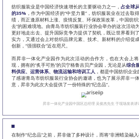
纺织服装业是中国经济快速增长的主要驱动力之一，
占全球
的35%
，作为中国经济的“中坚力量”，纺织服装业在过去取
绩，而正逢原材料上涨、疫情反复、环保政策改革，中国纺织
去”的困难境地。由青岛市纺织服装行业协会举办的这次活动
更好地走出去、提升国际竞争力提供了契机，既让世界看到
实力，又通过会上对纺织品牌元素、技术、新材料的介绍促
创新，“强强联合”近在咫尺。
而昇非一体化产业园作为此次活动的合作方，也在大会上将
现，拥有的“炙手可热”的贝宁格鲁吉贝产业园，无论是从
综合
料供应、运营体系、物流运输和培训工人
，都是中国纺织企业的
了感谢青岛市纺织服装行业协会的邀请，也为了展示昇非一
意，昇非为此次大会提供了一份特殊的“纪念品”。
昇非一体化产业园中国区总经理 吴俊杰先生 于现场发表讲
在制作“纪念品”之前，昇非做了多种设计，而将“非洲蜡染融入