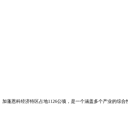
加蓬恩科经济特区占地1126公顷，是一个涵盖多个产业的综