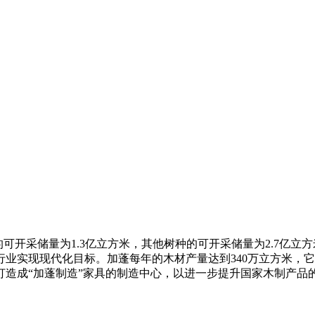
曼的可开采储量为1.3亿立方米，其他树种的可开采储量为2.7亿
业实现现代化目标。加蓬每年的木材产量达到340万立方米，
区打造成“加蓬制造”家具的制造中心，以进一步提升国家木制产品