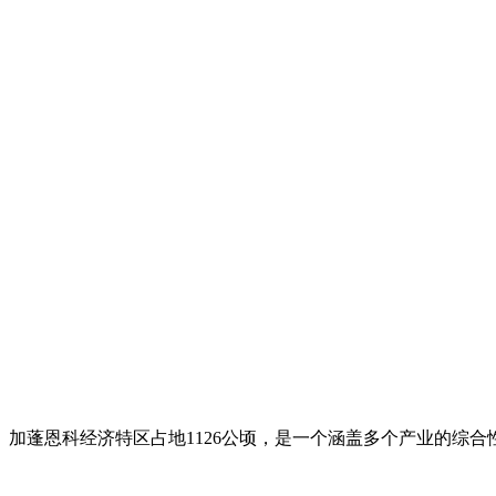
加蓬恩科经济特区占地1126公顷，是一个涵盖多个产业的综