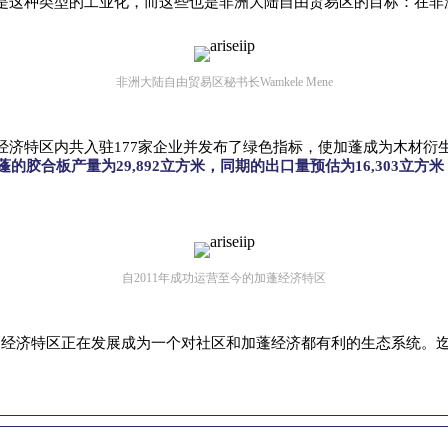
是这种类型的工业化，而这些也是非洲大陆自由贸易区的目标：在非
非洲大陆自由贸易区秘书长Wamkele Mene
经济特区内共入驻177家企业并发布了绿色指标，使加蓬成为木材衍
的胶合板产量为29,892立方米，同期的出口量预估为16,303立
自2011年成功运营至今的加蓬经济特区
门，经济特区正在发展成为一个对社区和加蓬经济都有利的生态系统。迄