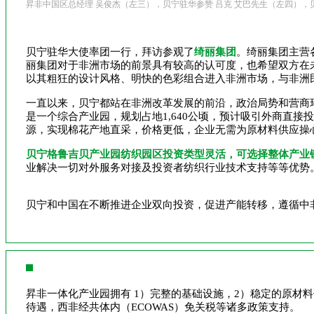
昇非中国区总经理 吴俊杰（左三），贝宁驻华参赞 吕克 艾巴先生（左四），
贝宁驻华大使率团一行，拜访参观了
绮丽集团
。绮丽集团主营
丽集团对于非洲市场的前景具有较高的认可度，也希望双方在
以其粗狂的设计风格、明快的色彩组合进入非洲市场，与非洲
一直以来，贝宁都站在非洲改革发展的前沿，政治局势和营商
是一个综合产业园，规划占地1,640公顷，预计吸引外商直接
源，实现棉花产地直采，价格更低，企业无需为原材料供应操
贝宁格鲁吉贝产业园纺织园区投资类型灵活，可选择整体产业
业解决一切对外服务对接及投资者纺织行业技术支持等等优势
贝宁和中国在不断推进企业双向投资，促进产能转移，遵循中
昇非一体化产业园拥有 1）完整的基础设施，2）稳定的原材料
待遇，西非经共体内（ECOWAS）免关税等诸多政策支持。