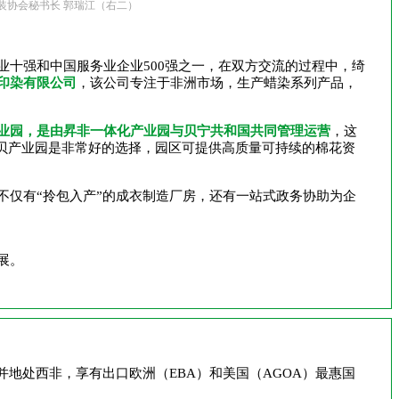
装协会秘书长 郭瑞江（右二）
十强和中国服务业企业500强之一，在双方交流的过程中，绮
印染有限公司
，该公司专注于非洲市场，生产蜡染系列产品，
业园，是由昇非一体化产业园与贝宁共和国共同管理运营
，这
鲁吉贝产业园是非常好的选择，园区可提供高质量可持续的棉花资
不仅有“拎包入产”的成衣制造厂房，还有一站式政务协助为企
展。
并地处西非，享有出口欧洲（EBA）和美国（AGOA）最惠国