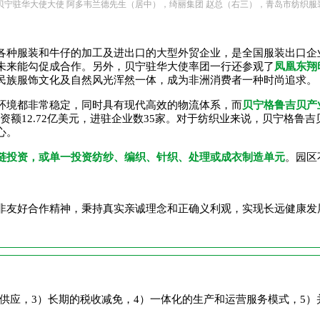
贝宁驻华大使大使 阿多韦兰德先生（居中），绮丽集团 赵总（右三），青岛市纺织服
各种服装和牛仔的加工及进出口的大型外贸企业，是全国服装出口企业
未来能勾促成合作。另外，贝宁驻华大使率团一行还参观了
凤凰东翔
民族服饰文化及自然风光浑然一体，成为非洲消费者一种时尚追求。
环境都非常稳定，同时具有现代高效的物流体系，而
贝宁格鲁吉贝产
投资额12.72亿美元，进驻企业数35家。对于纺织业来说，贝宁格
心。
链投资，或单一投资纺纱、编织、针织、处理或成衣制造单元
。园区
。
非友好合作精神，秉持真实亲诚理念和正确义利观，实现长远健康发
供应，3）长期的税收减免，4）一体化的生产和运营服务模式，5）