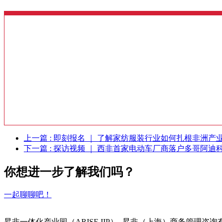
上一篇
: 即刻报名 ｜ 了解家纺服装行业如何扎根非洲产
下一篇
: 探访视频 ｜ 西非首家电动车厂商落户多哥阿迪
你想进一步了解我们吗？
一起聊聊吧！
昇非一体化产业园（ARISE IIP）- 昇非（上海）商务