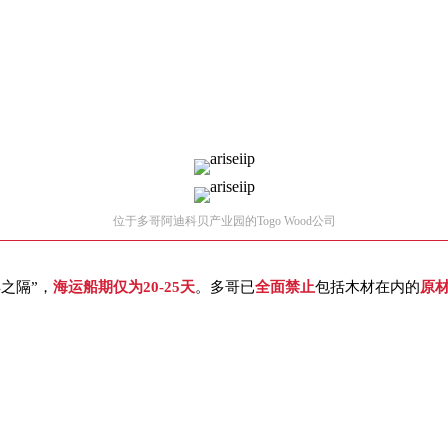
位于多哥阿迪科贝产业园的Togo Wood公司
之隔”，
海运船期仅为20-25天
。多哥已
全面禁止
包括木材在内的
原