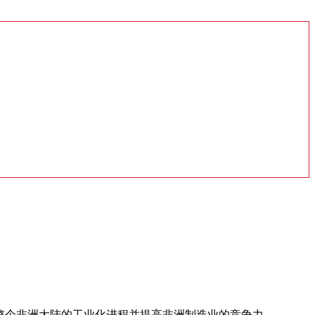
推动整个非洲大陆的工业化进程并提高非洲制造业的竞争力。