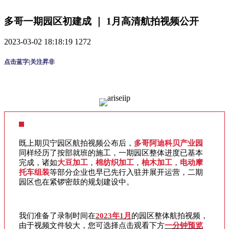
多哥一期园区初建成 ｜ 1月高清航拍视频公开
2023-03-02 18:18:19
1272
点击蓝字|关注昇非
既上期贝宁园区航拍视频公布后，
多哥阿迪科贝产业园
同样经历了按部就班的施工，一期园区整体进度已基本
完成，诸如
大豆加工
，
棉纺织加工
，
柚木加工
，
电动摩
托车组装
等部分企业也早已先行入驻并展开运营，二期
园区也在紧锣密鼓的规划建设中。
我们准备了录制时间在
2023年1月
的园区整体航拍视频，
由于视频文件较大，您可选择点击观看下方
一分钟预览