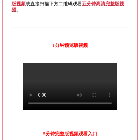
版视频
或直接扫描下方二维码观看
五分钟高清完整版视
频
。
1分钟预览版视频
5分钟完整版视频观看入口