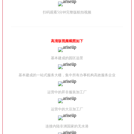
扫码观看5分钟完整版航拍视频
高清版视频截图如下
基本建成的园区远景
基本建成的一站式服务大楼，集中所有办事机构高效服务企业
运营中的昇非服装加工厂
运营中的大豆加工厂
连接内陆非洲国家的无水港